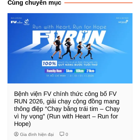
Cùng chuyên mục
viết
Bệnh viện FV chính thức công bố FV
RUN 2026, giải chạy cộng đồng mang
thông điệp “Chạy bằng trái tim – Chạy
vì hy vọng” (Run with Heart – Run for
Hope)
Gia đình hiện đại
0