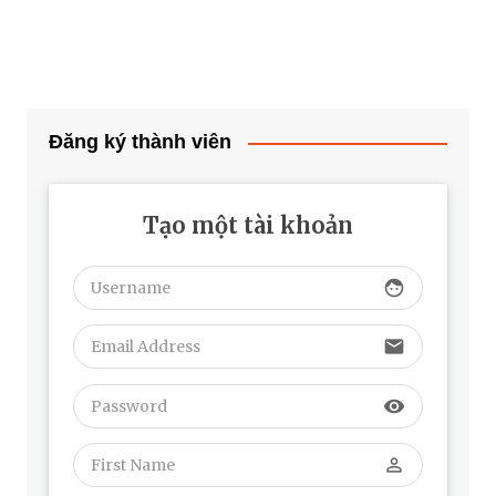
Đăng ký thành viên
Tạo một tài khoản
face
email
visibility
perm_identity