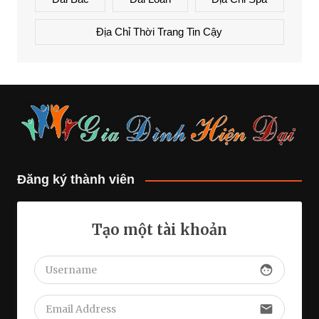
Địa Chỉ Thời Trang Tin Cậy
Đăng ký thành viên
Tạo một tài khoản
face
email