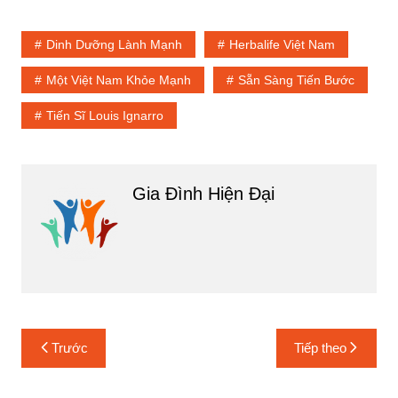
Dinh Dưỡng Lành Mạnh
Herbalife Việt Nam
Một Việt Nam Khỏe Mạnh
Sẵn Sàng Tiến Bước
Tiến Sĩ Louis Ignarro
Gia Đình Hiện Đại
Điều
Trước
Tiếp theo
hướng
bài