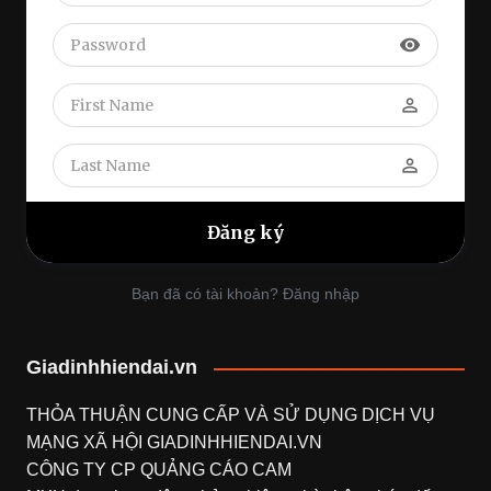
visibility
perm_identity
perm_identity
Bạn đã có tài khoản? Đăng nhập
Giadinhhiendai.vn
THỎA THUẬN CUNG CẤP VÀ SỬ DỤNG DỊCH VỤ
MẠNG XÃ HỘI
GIADINHHIENDAI.VN
CÔNG TY CP QUẢNG CÁO CAM