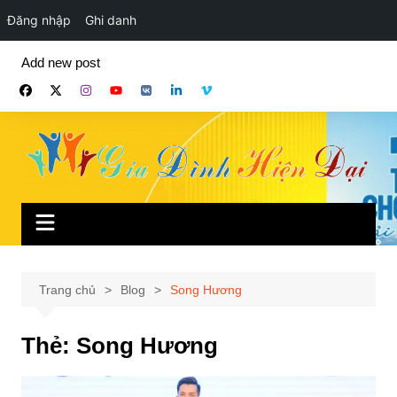
Đăng nhập
Ghi danh
Chuyển
Add new post
đến
phần
nội
dung
Trang chủ
Blog
Song Hương
Thẻ:
Song Hương