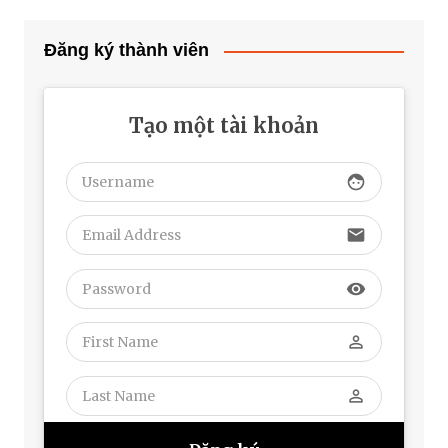
Đăng ký thành viên
Tạo một tài khoản
face
email
visibility
perm_identity
perm_identity