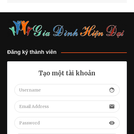
Đăng ký thành viên
Tạo một tài khoản
face
email
visibility