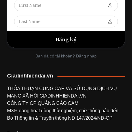
perm_identity
perm_identity
Bạn đã có tài khoản? Đăng nhập
Giadinhhiendai.vn
THỎA THUẬN CUNG CẤP VÀ SỬ DỤNG DỊCH VỤ
MẠNG XÃ HỘI
GIADINHHIENDAI.VN
CÔNG TY CP QUẢNG CÁO CAM
MXH đang hoạt động thử nghiệm, chờ thông báo đến
Bộ Thông tin & Truyền thông NĐ 147/2024/NĐ-CP