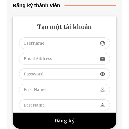
Đăng ký thành viên
Tạo một tài khoản
face
email
visibility
perm_identity
perm_identity