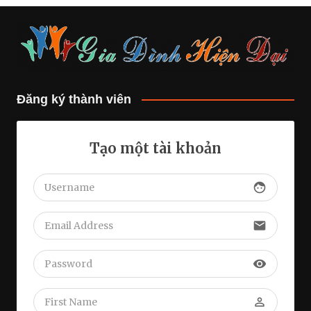
Đăng ký thành viên
Tạo một tài khoản
face
email
visibility
perm_identity