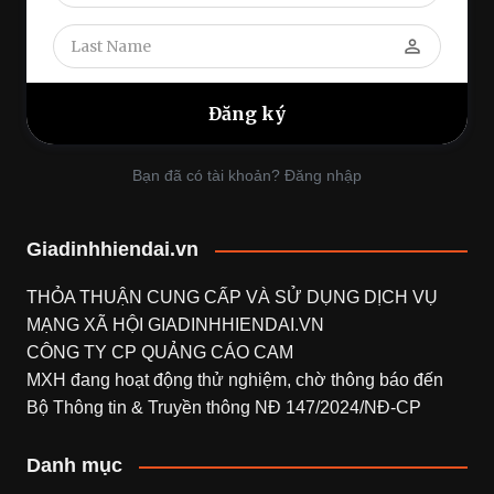
perm_identity
Bạn đã có tài khoản? Đăng nhập
Giadinhhiendai.vn
THỎA THUẬN CUNG CẤP VÀ SỬ DỤNG DỊCH VỤ
MẠNG XÃ HỘI
GIADINHHIENDAI.VN
CÔNG TY CP QUẢNG CÁO CAM
MXH đang hoạt động thử nghiệm, chờ thông báo đến
Bộ Thông tin & Truyền thông NĐ 147/2024/NĐ-CP
Danh mục