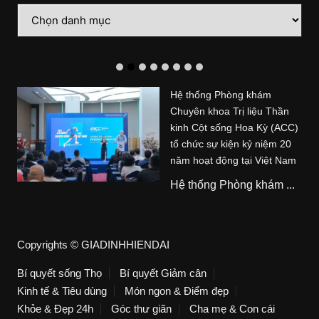
Danh
mục
Hệ thống Phòng khám
Chuyên khoa Trị liệu Thần
kinh Cột sống Hoa Kỳ (ACC)
tổ chức sự kiện kỷ niệm 20
năm hoạt động tại Việt Nam
Hệ thống Phòng khám ...
Copyrights © GIADINHHIENDAI
Bí quyết sống Thọ
Bí quyết Giảm cân
Kinh tế & Tiêu dùng
Món ngon & Điểm đẹp
Khỏe & Đẹp 24h
Góc thư giãn
Cha mẹ & Con cái