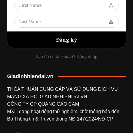
perm_identity
perm_identity
Bạn đã có tài khoản? Đăng nhập
Giadinhhiendai.vn
THỎA THUẬN CUNG CẤP VÀ SỬ DỤNG DỊCH VỤ
MẠNG XÃ HỘI
GIADINHHIENDAI.VN
CÔNG TY CP QUẢNG CÁO CAM
MXH đang hoạt động thử nghiệm, chờ thông báo đến
Bộ Thông tin & Truyền thông NĐ 147/2024/NĐ-CP