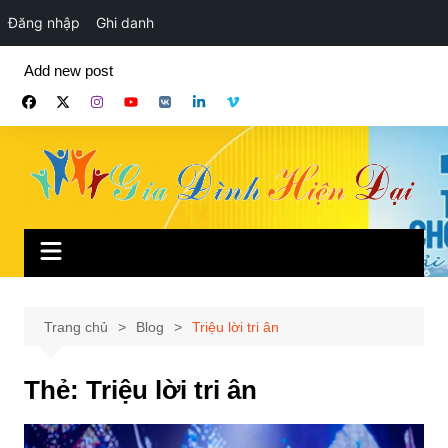
Đăng nhập
Ghi danh
Chuyển
Add new post
đến
phần
nội
dung
Trang chủ
Blog
Triệu lời tri ân
Thẻ:
Triệu lời tri ân