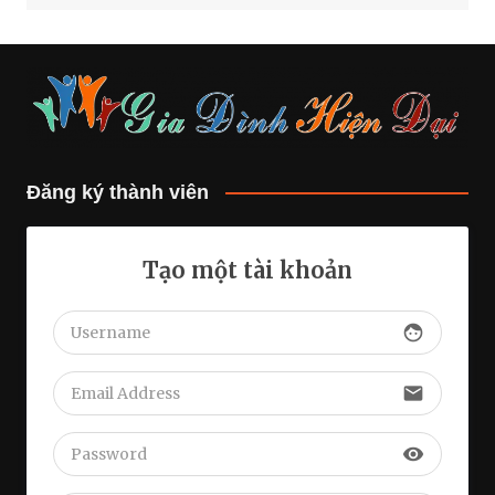
Đăng ký thành viên
Tạo một tài khoản
face
email
visibility