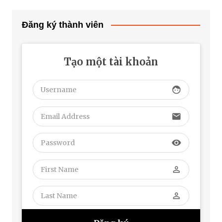
Đăng ký thành viên
Tạo một tài khoản
face
email
visibility
perm_identity
perm_identity