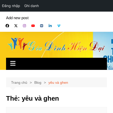
Đăng nhập
Ghi danh
Chuyển
Add new post
đến
phần
nội
dung
Trang chủ
Blog
yêu và ghen
Thẻ:
yêu và ghen