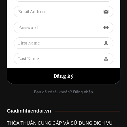
email
visibility
perm_identity
perm_identity
Bạn đã có tài khoản? Đăng nhập
Giadinhhiendai.vn
THỎA THUẬN CUNG CẤP VÀ SỬ DỤNG DỊCH VỤ