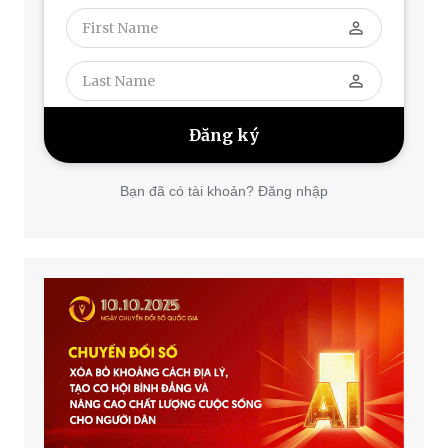
perm_identity
perm_identity
Bạn đã có tài khoản? Đăng nhập