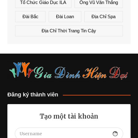
Tổ Chức Giáo Dục ILA
Ông Vũ Văn Thắng
Đài Bắc
Đài Loan
Địa Chỉ Spa
Địa Chỉ Thời Trang Tin Cậy
Đăng ký thành viên
Tạo một tài khoản
face