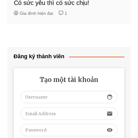
Có sức yêu thì có sức chịu!
Gia đình hiện đại
1
Đăng ký thành viên
Tạo một tài khoản
face
email
visibility