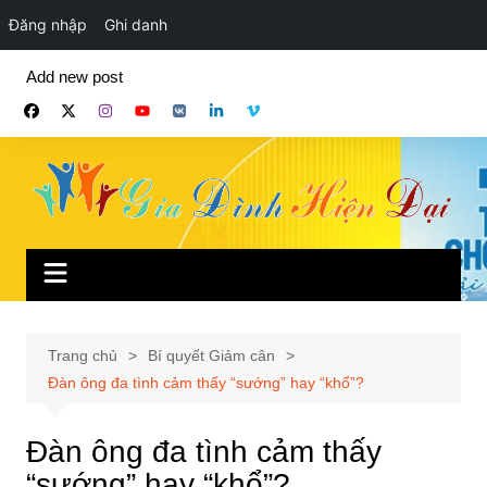
Đăng nhập
Ghi danh
Chuyển
Add new post
đến
phần
nội
dung
Trang chủ
Bí quyết Giảm cân
Đàn ông đa tình cảm thấy “sướng” hay “khổ”?
Đàn ông đa tình cảm thấy
“sướng” hay “khổ”?