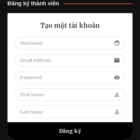
Đăng ký thành viên
Tạo một tài khoản
face
email
visibility
perm_identity
perm_identity