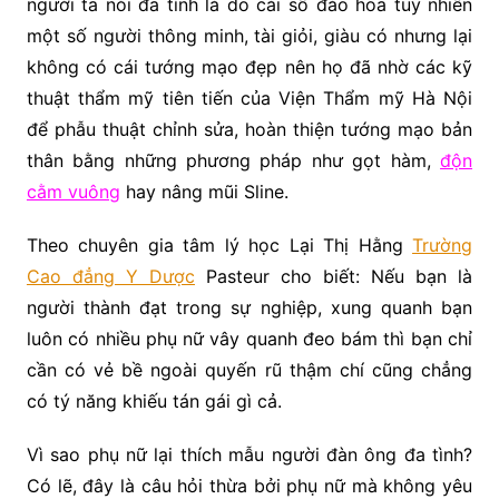
người ta nói đa tình là do cái số đào hoa tuy nhiên
một số người thông minh, tài giỏi, giàu có nhưng lại
không có cái tướng mạo đẹp nên họ đã nhờ các kỹ
thuật thẩm mỹ tiên tiến của Viện Thẩm mỹ Hà Nội
để phẫu thuật chỉnh sửa, hoàn thiện tướng mạo bản
thân bằng những phương pháp như gọt hàm,
độn
cằm vuông
hay nâng mũi Sline.
Theo chuyên gia tâm lý học Lại Thị Hằng
Trường
Cao đẳng Y Dược
Pasteur cho biết: Nếu bạn là
người thành đạt trong sự nghiệp, xung quanh bạn
luôn có nhiều phụ nữ vây quanh đeo bám thì bạn chỉ
cần có vẻ bề ngoài quyến rũ thậm chí cũng chẳng
có tý năng khiếu tán gái gì cả.
Vì sao phụ nữ lại thích mẫu người đàn ông đa tình?
Có lẽ, đây là câu hỏi thừa bởi phụ nữ mà không yêu