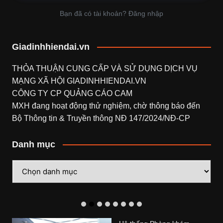
Bạn đã có tài khoản? Đăng nhập
Giadinhhiendai.vn
THỎA THUẬN CUNG CẤP VÀ SỬ DỤNG DỊCH VỤ
MẠNG XÃ HỘI
GIADINHHIENDAI.VN
CÔNG TY CP QUẢNG CÁO CAM
MXH đang hoạt động thử nghiệm, chờ thông báo đến
Bộ Thông tin & Truyền thông NĐ 147/2024/NĐ-CP
Danh mục
Danh
mục