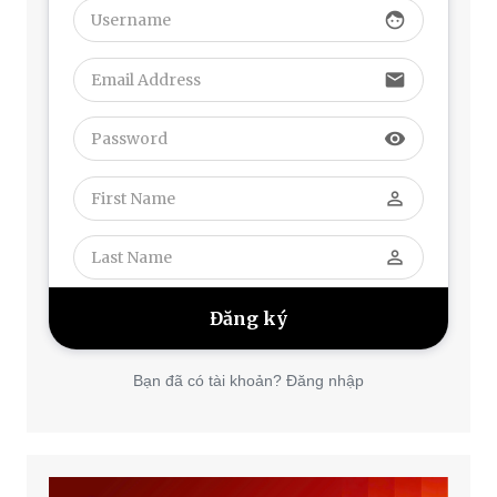
face
email
visibility
perm_identity
perm_identity
Bạn đã có tài khoản? Đăng nhập