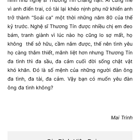
hình như nghệ sĩ Thương Tín chẳng hạn. Ai cũng mê
vì anh điển trai, có tài lại khéo nịnh phụ nữ khiến anh
trở thành “Soái ca” một thời những năm 80 của thế
kỷ trước. Nghệ sĩ Thương Tín được nhiều chị em đeo
bám, tranh giành vì lúc nào họ cũng lo sợ mất, họ
không thể sở hữu, cầm nắm được, thế nên tình yêu
họ càng thắm thiết, mãnh liệt hơn nhưng Thương Tín
đa tình thì đa sầu, đa cảm cuối đời sống chật vật
khó khăn. Đó là số mệnh của những người đàn ông
đa tình, đa tài, đa cảm. Vậy bạn có muốn yêu đàn
ông đa tình không?
Mai Trinh