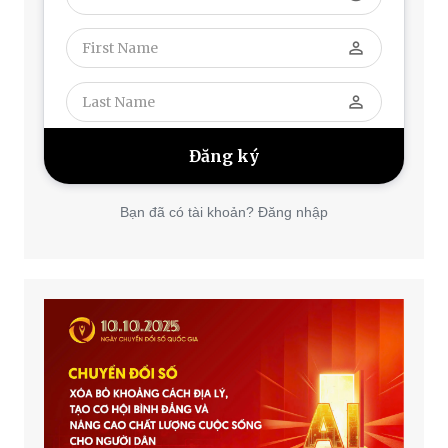
perm_identity
perm_identity
Bạn đã có tài khoản? Đăng nhập