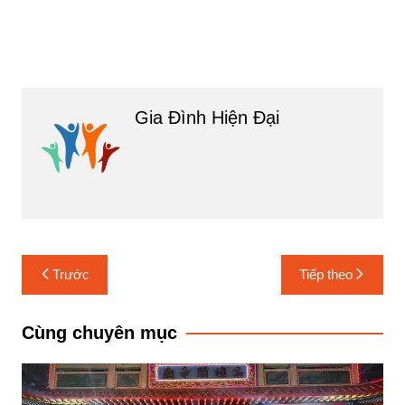
Gia Đình Hiện Đại
Điều
Trước
Tiếp theo
hướng
bài
Cùng chuyên mục
viết