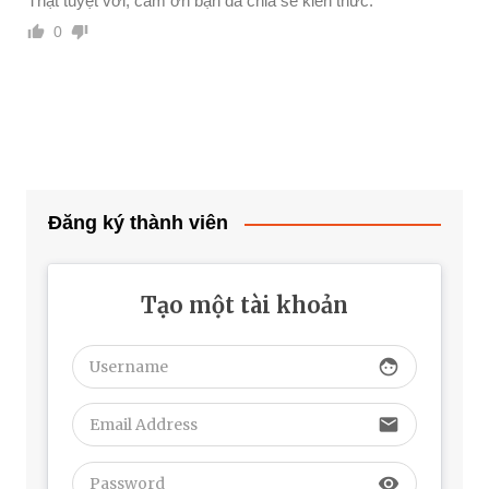
Thật tuyệt vời, cảm ơn bạn đã chia sẻ kiến thức.
0
Đăng ký thành viên
Tạo một tài khoản
face
email
visibility