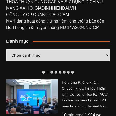
THỎA THUẬN CUNG CẤP VÀ SỬ DỤNG DỊCH VỤ
MẠNG XÃ HỘI
GIADINHHIENDAI.VN
CÔNG TY CP QUẢNG CÁO CAM
MXH đang hoạt động thử nghiệm, chờ thông báo đến
Bộ Thông tin & Truyền thông NĐ 147/2024/NĐ-CP
Danh mục
Danh
mục
Hệ thống Phòng khám
Chuyên khoa Trị liệu Thần
kinh Cột sống Hoa Kỳ (ACC)
tổ chức sự kiện kỷ niệm 20
năm hoạt động tại Việt Nam
10 min read 1.994 wo...