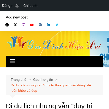
Đăng nhập
Ghi danh
Chuyển
Add new post
đến
phần
nội
dung
Trang chủ
Góc thư giãn
Đi du lịch nhưng vẫn “duy trì thói quen vận động” để
luôn khỏe và đẹp
Đi du lịch nhưng vẫn “duy trì