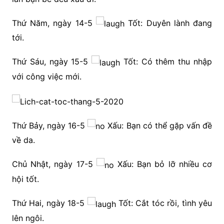
Thứ Năm, ngày 14-5
Tốt: Duyên lành đang
tới.
Thứ Sáu, ngày 15-5
Tốt: Có thêm thu nhập
với công việc mới.
Thứ Bảy, ngày 16-5
Xấu: Bạn có thể gặp vấn đề
về da.
Chủ Nhật, ngày 17-5
Xấu: Bạn bỏ lỡ nhiều cơ
hội tốt.
Thứ Hai, ngày 18-5
Tốt: Cắt tóc rồi, tình yêu
lên ngôi.