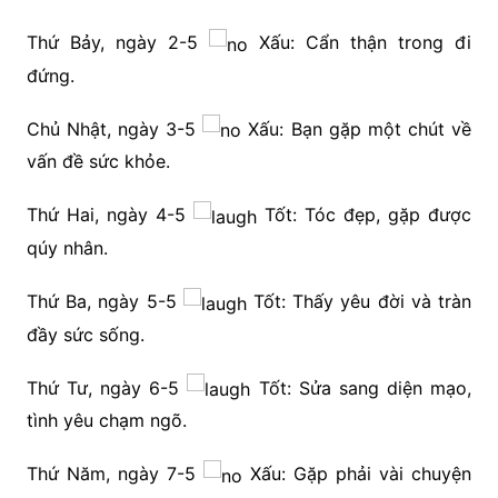
Thứ Bảy, ngày 2-5
Xấu: Cẩn thận trong đi
đứng.
Chủ Nhật, ngày 3-5
Xấu: Bạn gặp một chút về
vấn đề sức khỏe.
Thứ Hai, ngày 4-5
Tốt: Tóc đẹp, gặp được
qúy nhân.
Thứ Ba, ngày 5-5
Tốt: Thấy yêu đời và tràn
đầy sức sống.
Thứ Tư, ngày 6-5
Tốt: Sửa sang diện mạo,
tình yêu chạm ngõ.
Thứ Năm, ngày 7-5
Xấu: Gặp phải vài chuyện