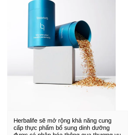
Herbalife sẽ mở rộng khả năng cung
cấp thực phẩm bổ sung dinh dưỡng
được cá nhân hóa thông qua thương vụ