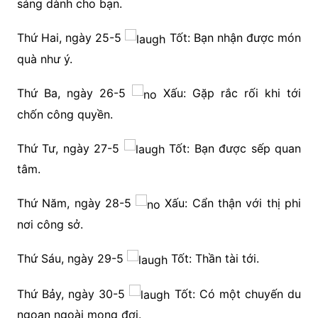
sáng dành cho bạn.
Thứ Hai, ngày 25-5
Tốt: Bạn nhận được món
quà như ý.
Thứ Ba, ngày 26-5
Xấu: Gặp rắc rối khi tới
chốn công quyền.
Thứ Tư, ngày 27-5
Tốt: Bạn được sếp quan
tâm.
Thứ Năm, ngày 28-5
Xấu: Cẩn thận với thị phi
nơi công sở.
Thứ Sáu, ngày 29-5
Tốt: Thần tài tới.
Thứ Bảy, ngày 30-5
Tốt: Có một chuyến du
ngoạn ngoài mong đợi.