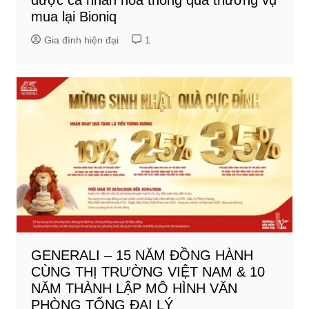
mua lại Bioniq
Gia đình hiện đại
1
GENERALI – 15 NĂM ĐỒNG HÀNH
CÙNG THỊ TRƯỜNG VIỆT NAM & 10
NĂM THÀNH LẬP MÔ HÌNH VĂN
PHÒNG TỔNG ĐẠI LÝ