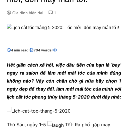
Gia đình hiện đại
1
4 min read
704 words
Hết giãn cách xã hội, việc đầu tiên của bạn là ‘bay’
ngay ra salon để làm mới mái tóc của mình đúng
không nào? Vậy còn chần chờ gì nữa hãy chọn 1
ngày đẹp để thay đổi, làm mới mái tóc của mình với
lịch cắt tóc phong thủy tháng 5-2020 dưới đây nhé:
Thứ Sáu, ngày 1-5
Tốt: Ra phố gặp may.