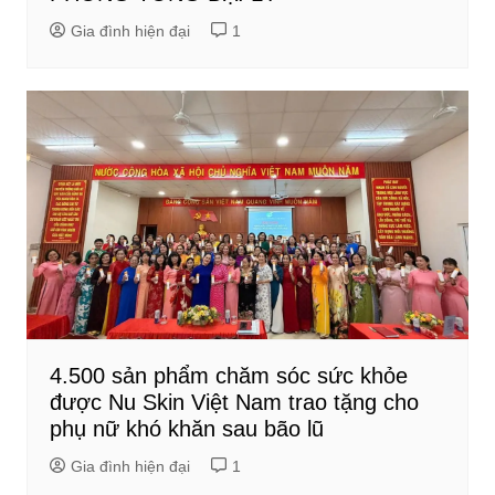
Gia đình hiện đại
1
4.500 sản phẩm chăm sóc sức khỏe
được Nu Skin Việt Nam trao tặng cho
phụ nữ khó khăn sau bão lũ
Gia đình hiện đại
1