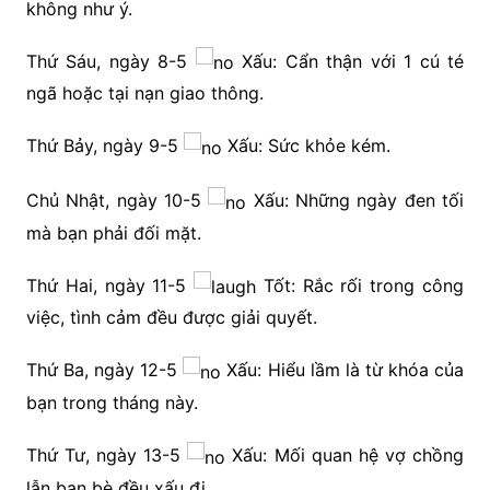
không như ý.
Thứ Sáu, ngày 8-5
Xấu: Cẩn thận với 1 cú té
ngã hoặc tại nạn giao thông.
Thứ Bảy, ngày 9-5
Xấu: Sức khỏe kém.
Chủ Nhật, ngày 10-5
Xấu: Những ngày đen tối
mà bạn phải đối mặt.
Thứ Hai, ngày 11-5
Tốt: Rắc rối trong công
việc, tình cảm đều được giải quyết.
Thứ Ba, ngày 12-5
Xấu: Hiểu lầm là từ khóa của
bạn trong tháng này.
Thứ Tư, ngày 13-5
Xấu: Mối quan hệ vợ chồng
lẫn bạn bè đều xấu đi.