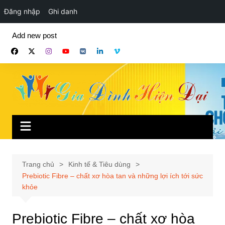
Đăng nhập
Ghi danh
Chuyển
Add new post
đến
phần
nội
dung
Trang chủ
Kinh tế & Tiêu dùng
Prebiotic Fibre – chất xơ hòa tan và những lợi ích tới sức
khỏe
Prebiotic Fibre – chất xơ hòa