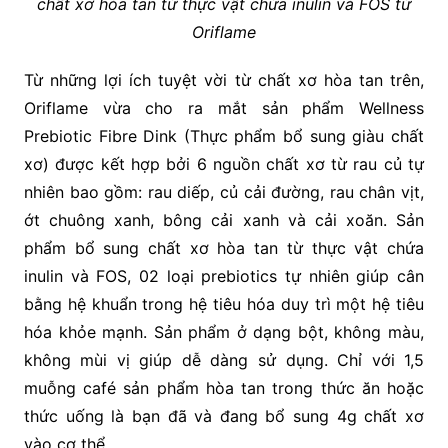
chất xơ hòa tan từ thực vật chứa inulin và FOS từ
Oriflame
Từ những lợi ích tuyệt vời từ chất xơ hòa tan trên,
Oriflame vừa cho ra mắt sản phẩm Wellness
Prebiotic Fibre Dink (Thực phẩm bổ sung giàu chất
xơ) được kết hợp bởi 6 nguồn chất xơ từ rau củ tự
nhiên bao gồm: rau diếp, củ cải đường, rau chân vịt,
ớt chuông xanh, bông cải xanh và cải xoăn. Sản
phẩm bổ sung chất xơ hòa tan từ thực vật chứa
inulin và FOS, 02 loại prebiotics tự nhiên giúp cân
bằng hệ khuẩn trong hệ tiêu hóa duy trì một hệ tiêu
hóa khỏe mạnh. Sản phẩm ở dạng bột, không màu,
không mùi vị giúp dễ dàng sử dụng. Chỉ với 1,5
muỗng café sản phẩm hòa tan trong thức ăn hoặc
thức uống là bạn đã và đang bổ sung 4g chất xơ
vào cơ thể.