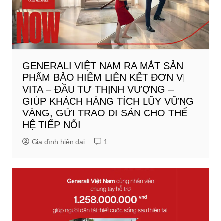
GENERALI VIỆT NAM RA MẮT SẢN
PHẨM BẢO HIỂM LIÊN KẾT ĐƠN VỊ
VITA – ĐẦU TƯ THỊNH VƯỢNG –
GIÚP KHÁCH HÀNG TÍCH LŨY VỮNG
VÀNG, GỬI TRAO DI SẢN CHO THẾ
HỆ TIẾP NỐI
Gia đình hiện đại
1