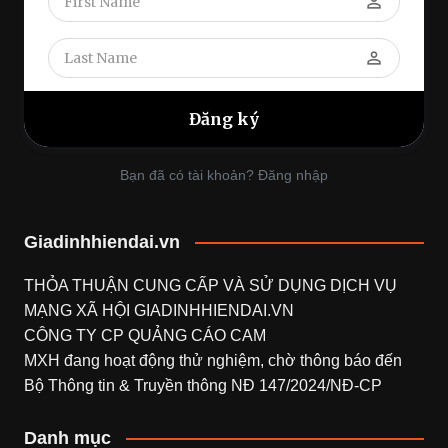
perm_identity
perm_identity
Bạn đã có tài khoản? Đăng nhập
Giadinhhiendai.vn
THỎA THUẬN CUNG CẤP VÀ SỬ DỤNG DỊCH VỤ
MẠNG XÃ HỘI
GIADINHHIENDAI.VN
CÔNG TY CP QUẢNG CÁO CAM
MXH đang hoạt động thử nghiệm, chờ thông báo đến
Bộ Thông tin & Truyền thông NĐ 147/2024/NĐ-CP
Danh mục