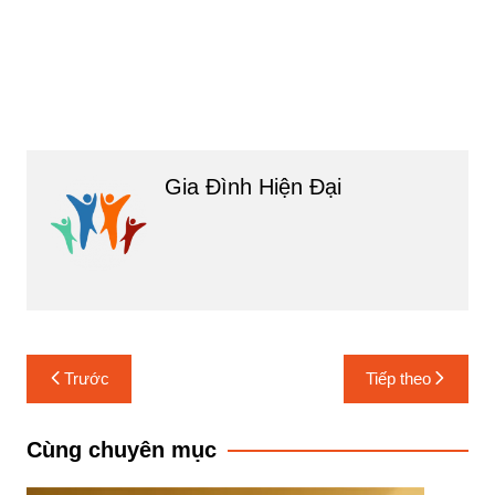
Gia Đình Hiện Đại
Điều
Trước
Tiếp theo
hướng
bài
Cùng chuyên mục
viết