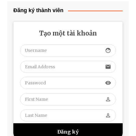
Đăng ký thành viên
Tạo một tài khoản
face
email
visibility
perm_identity
perm_identity