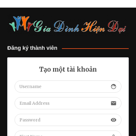
Đăng ký thành viên
Tạo một tài khoản
face
email
visibility