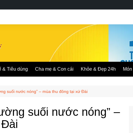
ế & Tiêu dùng
Cha mẹ & Con cái
Khỏe & Đẹp 24h
Món 
ờng suối nước nóng” – mùa thu đông tại xứ Đài
đường suối nước nóng” –
 Đài