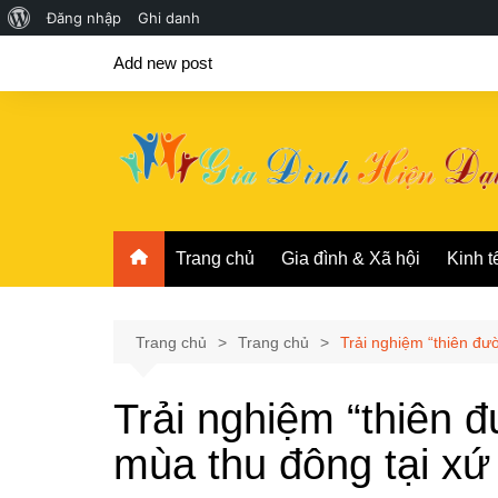
Giới
Đăng nhập
Ghi danh
Chuyển
thiệu
Add new post
đến
về
phần
WordPress
nội
dung
Trang chủ
Gia đình & Xã hội
Kinh t
Trang chủ
Trang chủ
Trải nghiệm “thiên đư
Trải nghiệm “thiên 
mùa thu đông tại xứ