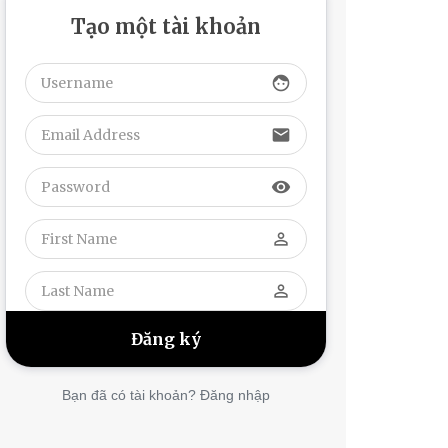
Tạo một tài khoản
face
email
visibility
perm_identity
perm_identity
Bạn đã có tài khoản? Đăng nhập