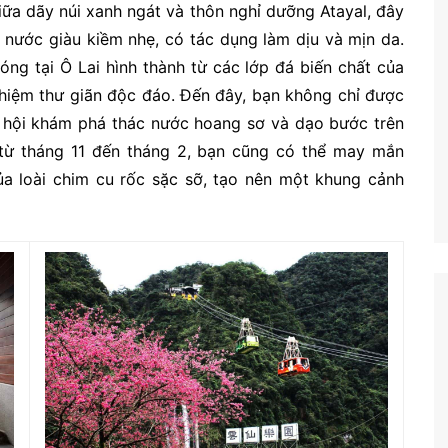
iữa dãy núi xanh ngát và thôn nghỉ dưỡng Atayal, đây
 nước giàu kiềm nhẹ, có tác dụng làm dịu và mịn da.
óng tại Ô Lai hình thành từ các lớp đá biến chất của
hiệm thư giãn độc đáo. Đến đây, bạn không chỉ được
hội khám phá thác nước hoang sơ và dạo bước trên
từ tháng 11 đến tháng 2, bạn cũng có thể may mắn
ủa loài chim cu rốc sặc sỡ, tạo nên một khung cảnh