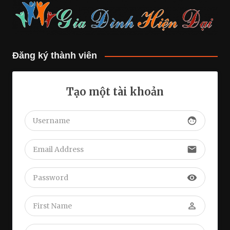
Đăng ký thành viên
Tạo một tài khoản
face
email
visibility
perm_identity