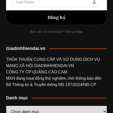
perm_identity
Bạn đã có tài khoản? Đăng nhập
Giadinhhiendai.vn
THỎA THUẬN CUNG CẤP VÀ SỬ DỤNG DỊCH VỤ
MẠNG XÃ HỘI
GIADINHHIENDAI.VN
CÔNG TY CP QUẢNG CÁO CAM
MXH đang hoạt động thử nghiệm, chờ thông báo đến
Bộ Thông tin & Truyền thông NĐ 147/2024/NĐ-CP
Danh mục
Danh