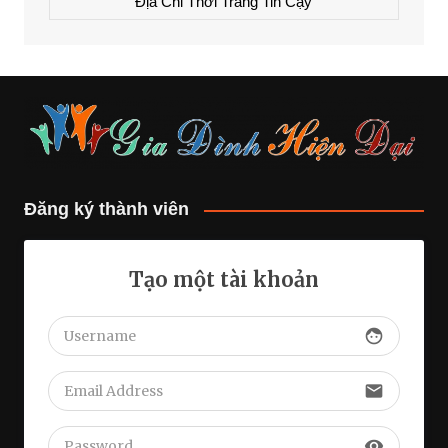
Địa Chỉ Thời Trang Tin Cậy
Đăng ký thành viên
Tạo một tài khoản
face
email
visibility