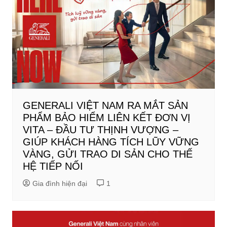
GENERALI VIỆT NAM RA MẮT SẢN
PHẨM BẢO HIỂM LIÊN KẾT ĐƠN VỊ
VITA – ĐẦU TƯ THỊNH VƯỢNG –
GIÚP KHÁCH HÀNG TÍCH LŨY VỮNG
VÀNG, GỬI TRAO DI SẢN CHO THẾ
HỆ TIẾP NỐI
Gia đình hiện đại
1