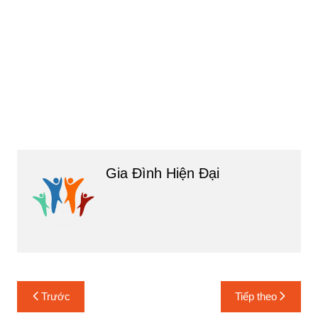
Gia Đình Hiện Đại
Điều
Trước
Tiếp theo
hướng