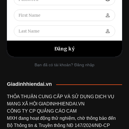
perm_identity
perm_identity
Bạn đã có tài khoản? Đăng nhập
Giadinhhiendai.vn
THỎA THUẬN CUNG CẤP VÀ SỬ DỤNG DỊCH VỤ
MẠNG XÃ HỘI
GIADINHHIENDAI.VN
CÔNG TY CP QUẢNG CÁO CAM
MXH đang hoạt động thử nghiệm, chờ thông báo đến
Bộ Thông tin & Truyền thông NĐ 147/2024/NĐ-CP