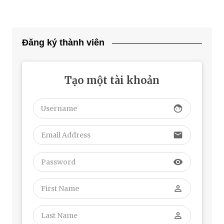
Đăng ký thành viên
Tạo một tài khoản
face
email
visibility
perm_identity
perm_identity