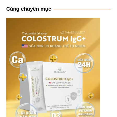
bài
Cùng chuyên mục
viết