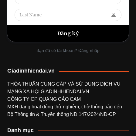
perm_identity
Bạn đã có tài khoản? Đăng nhập
Giadinhhiendai.vn
THỎA THUẬN CUNG CẤP VÀ SỬ DỤNG DỊCH VỤ
MẠNG XÃ HỘI
GIADINHHIENDAI.VN
CÔNG TY CP QUẢNG CÁO CAM
MXH đang hoạt động thử nghiệm, chờ thông báo đến
Bộ Thông tin & Truyền thông NĐ 147/2024/NĐ-CP
Danh mục