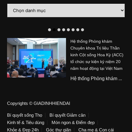
Danh
mục
Hệ thống Phòng khám
Chuyên khoa Trị liệu Thần
kinh Cột sống Hoa Kỳ (ACC)
tổ chức sự kiện kỷ niệm 20
năm hoạt động tại Việt Nam
Hệ thống Phòng khám ...
Copyrights © GIADINHHIENDAI
Bí quyết sống Thọ
Bí quyết Giảm cân
Kinh tế & Tiêu dùng
Món ngon & Điểm đẹp
Khỏe & Đẹp 24h
Góc thư giãn
Cha mẹ & Con cái