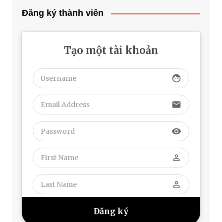
Đăng ký thành viên
Tạo một tài khoản
face
email
visibility
perm_identity
perm_identity