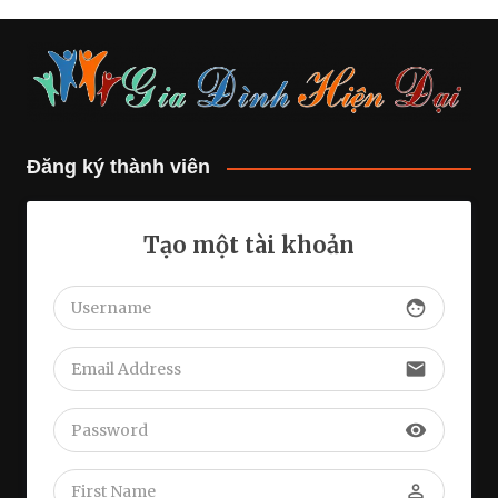
Đăng ký thành viên
Tạo một tài khoản
face
email
visibility
perm_identity