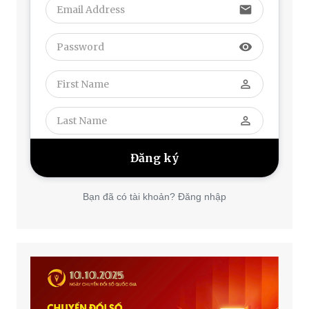
email
visibility
perm_identity
perm_identity
Bạn đã có tài khoản? Đăng nhập