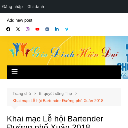
Đăng nhập
Ghi danh
Chuyển
Add new post
đến
phần
nội
dung
Trang chủ
Bí quyết sống Thọ
Khai mạc Lễ hội Bartender Đường phố Xuân 2018
Khai mạc Lễ hội Bartender
Đường phố Xuân 2018