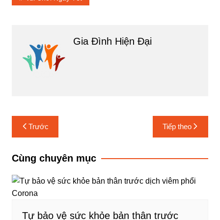
Gia Đình Hiện Đại
Điều
Trước
Tiếp theo
hướng
bài
Cùng chuyên mục
viết
Tự bảo vệ sức khỏe bản thân trước