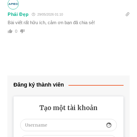
Phái Đẹp
29/05/2026 01:10
Bài viết rất hữu ích, cảm ơn bạn đã chia sẻ!
0
Đăng ký thành viên
Tạo một tài khoản
face