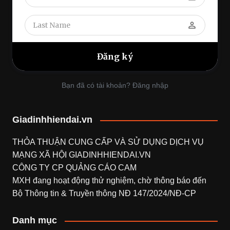
perm_identity
Bạn đã có tài khoản? Đăng nhập
Giadinhhiendai.vn
THỎA THUẬN CUNG CẤP VÀ SỬ DỤNG DỊCH VỤ
MẠNG XÃ HỘI
GIADINHHIENDAI.VN
CÔNG TY CP QUẢNG CÁO CAM
MXH đang hoạt động thử nghiệm, chờ thông báo đến
Bộ Thông tin & Truyền thông NĐ 147/2024/NĐ-CP
Danh mục