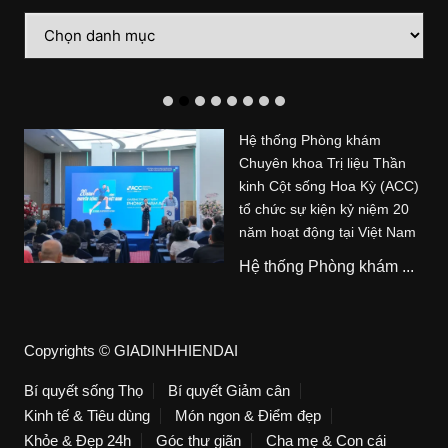
Danh
mục
Hệ thống Phòng khám
Chuyên khoa Trị liệu Thần
kinh Cột sống Hoa Kỳ (ACC)
tổ chức sự kiện kỷ niệm 20
năm hoạt động tại Việt Nam
Hệ thống Phòng khám ...
Copyrights © GIADINHHIENDAI
Bí quyết sống Thọ
Bí quyết Giảm cân
Kinh tế & Tiêu dùng
Món ngon & Điểm đẹp
Khỏe & Đẹp 24h
Góc thư giãn
Cha mẹ & Con cái