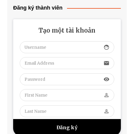
Đăng ký thành viên
Tạo một tài khoản
face
email
visibility
perm_identity
perm_identity