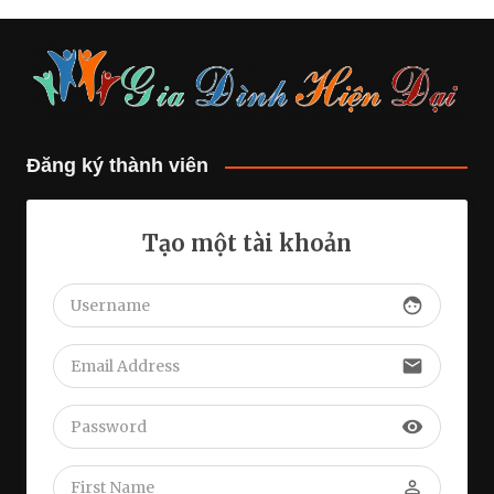
Đăng ký thành viên
Tạo một tài khoản
face
email
visibility
perm_identity