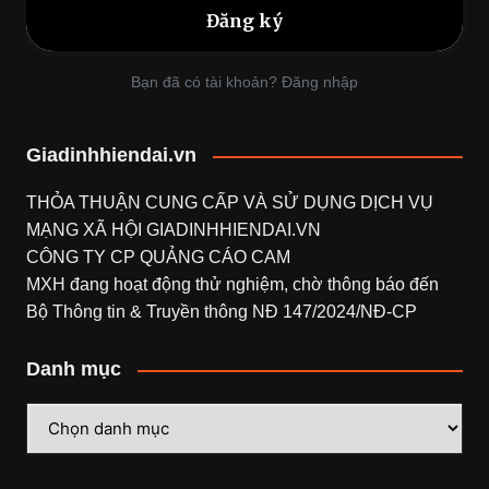
Bạn đã có tài khoản? Đăng nhập
Giadinhhiendai.vn
THỎA THUẬN CUNG CẤP VÀ SỬ DỤNG DỊCH VỤ
MẠNG XÃ HỘI
GIADINHHIENDAI.VN
CÔNG TY CP QUẢNG CÁO CAM
MXH đang hoạt động thử nghiệm, chờ thông báo đến
Bộ Thông tin & Truyền thông NĐ 147/2024/NĐ-CP
Danh mục
Danh
mục