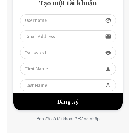
Tạo một tài khoản
face
email
visibility
perm_identity
perm_identity
Bạn đã có tài khoản? Đăng nhập