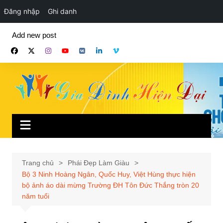
Đăng nhập
Ghi danh
Chuyển
Add new post
đến
phần
nội
dung
Trang chủ
Phái Đẹp Làm Giàu
Bộ 3 Ninh Hoàng Ngân, Quốc Huy, Việt Hùng thực hiện
bộ ảnh áo dài mừng Trường ĐH Tôn Đức Thắng tròn 20
năm tuổi