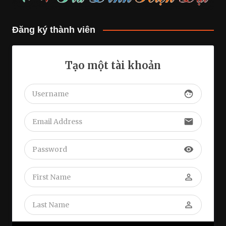
Đăng ký thành viên
Tạo một tài khoản
face
email
visibility
perm_identity
perm_identity