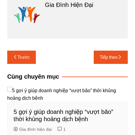
Gia Đình Hiện Đại
Điều
Trước
Tiếp theo
hướng
bài
Cùng chuyên mục
viết
5 gợi ý giúp doanh nghiệp “vượt bão”
thời khủng hoảng dịch bệnh
Gia đình hiện đại
1